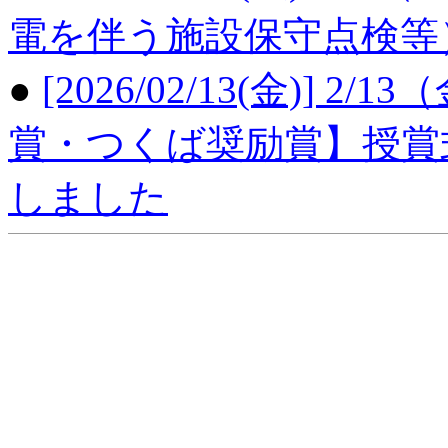
電を伴う施設保守点検等
●
[2026/02/13(金)]
賞・つくば奨励賞】授賞
しました