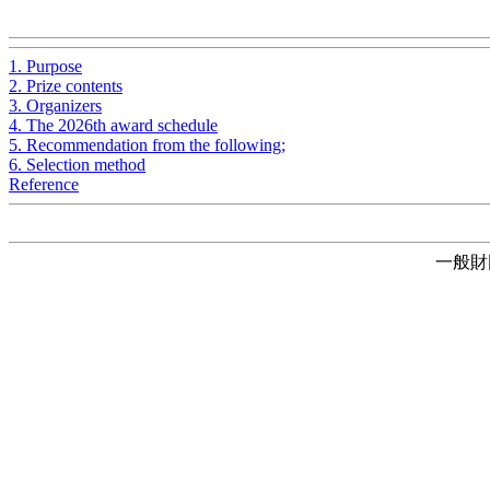
1. Purpose
2. Prize contents
3. Organizers
4. The 2026th award schedule
5. Recommendation from the following;
6. Selection method
Reference
一般財