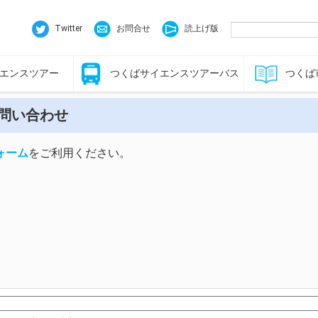
Twitter
お問合せ
読上げ版
エンスツアー
つくばサイエンスツアーバス
つくば
利用方法・タイムテーブル・料金
スタッフ同行コース
特別イベント
見学可能施設
見学可能施設
問い合わせ
ォーム
をご利用ください。