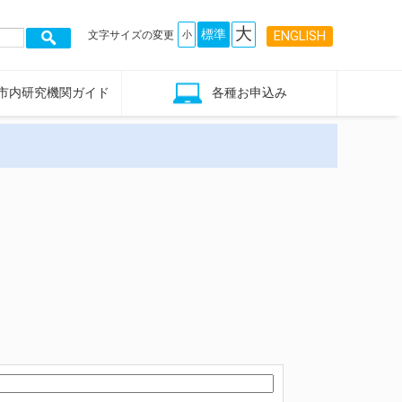
大
標準
文字サイズの変更
小
ENGLISH
市内研究機関ガイド
各種お申込み
一覧
マップ
お問い合わせ
スタッフガイド同行コース申込
各種イベント申込
メルマガ登録