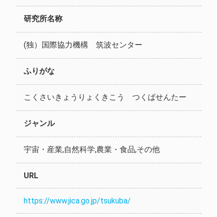
研究所名称
(独）国際協力機構 筑波センター
ふりがな
こくさいきょうりょくきこう つくばせんたー
ジャンル
宇宙・産業,自然科学,農業・食品,その他
URL
https://www.jica.go.jp/tsukuba/