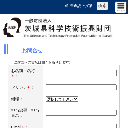
検索
音声読上げ版
お問合せ
（当財団への営業は固くお断りします）
お名前・名称
※
：
フリガナ
※
：
組織
：
担当部署：担当
者名
：
E-mail
※
：